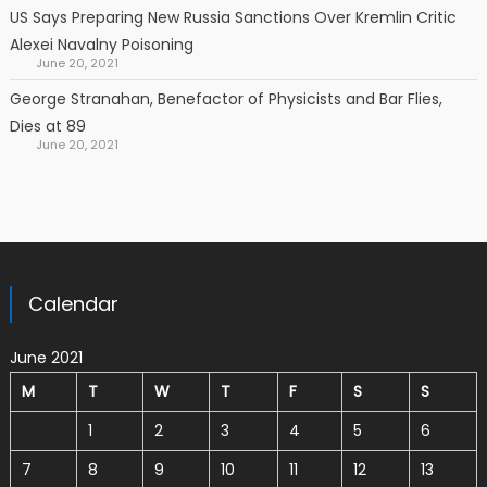
US Says Preparing New Russia Sanctions Over Kremlin Critic
Alexei Navalny Poisoning
June 20, 2021
George Stranahan, Benefactor of Physicists and Bar Flies,
Dies at 89
June 20, 2021
Calendar
June 2021
M
T
W
T
F
S
S
1
2
3
4
5
6
7
8
9
10
11
12
13