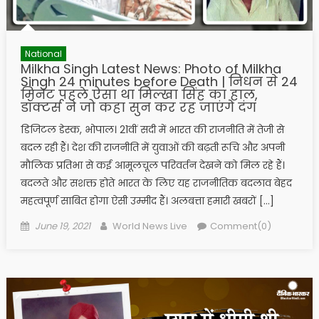
National
Milkha Singh Latest News: Photo of Milkha
Singh 24 minutes before Death | निधन से 24
मिनट पहले ऐसा था मिल्खा सिंह का हाल,
डॉक्टर्स ने जो कहा सुन कर रह जाएंगे दंग
डिजिटल डेस्क, भोपाल। 21वीं सदी में भारत की राजनीति में तेजी से
बदल रही हैं। देश की राजनीति में युवाओं की बढ़ती रूचि और अपनी
मौलिक प्रतिभा से कई आमूलचूल परिवर्तन देखने को मिल रहे हैं।
बदलते और सशक्त होते भारत के लिए यह राजनीतिक बदलाव बेहद
महत्वपूर्ण साबित होगा ऐसी उम्मीद हैं। अलबत्ता हमारी खबरों […]
Posted on
Author
June 19, 2021
World News Live
Comment(0)