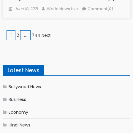
Posted on
Author
June 19, 2021
World News Live
Comment(0)
Posts navigation
1
2
…
744 Next
Latest News
Bollywood News
Business
Economy
Hindi News