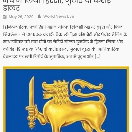
मैच में लिया हिस्सा, जुटाए दो करोड़
डालर
Author
Posted on
World News Live
May 26, 2020
डिजिटल डेस्क, फ्लोरिडा। महान गोल्फ खिलाड़ी टाइगर वुड्स और फिल
मिक्लेसन ने एएफएल क्वार्टर बैक लीजेंड्स टॉम ब्रैडी और पेयोट मैनिंग के
साथ रविवार को एक टीवी पर चैरिटी गोल्फ टूर्नामेंट में हिस्सा लिया और
कोविड-19 फंड के लिए दो करोड़ डालर जुटाए। वुड्स की आधिकारिक
वेबसाइट पर छपी रिपोर्ट के मुताबिक, अंत में वुड्स और […]