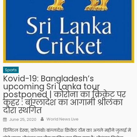
Sports
Kovid-19: Bangladesh’s
upcoming Sri Lanka tour
postponed | कोरोना का क्रिकेट पर
कहर : बांग्लादेश का आगामी श्रीलंका
दौरा स्थगित
Author
Posted on
World News Live
June 25, 2020
डिजिटल डेस्क, कोलंबो। बांग्लादेश क्रिकेट टीम का अगले महीने जुलाई में