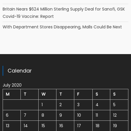
Britain Nears $624 Million Sterling Supply Deal for Sanofi, GSK
Covid-19 Vaccine: Report
With Department Stores Disappearing, Malls Could Be Next
Calendar
July 2020
M
T
W
T
F
S
S
1
2
3
4
5
6
7
8
9
10
11
12
13
14
15
16
17
18
19