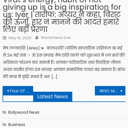
giving up is a big inspiration for
us: Iyer | तारीफ: अय्यर ने कहा, विराट
की ऊर्जा, हार न मानने की आदत हमारे
लिए बड़ी प्रेरणा
Author
Posted on
World News Live
May 18, 2020
मेष लग्नराशि (Aries):➤ कलाशांति ज्योतिष साप्ताहिक राशिफल 18 मई
से 24 मई तक :- ॐ इस सप्ताह मेष राशि वालों को शुरुआत में धन खर्च की
अधिकता परेशान कर सकती है। आपका पारिवारिक तथा वैवाहिक जीवन
अच्छा व्यतीत होगा। इस सप्ताह आपका सामाजिक दायरा बढ़ सकता है। क्रोध
की मात्रा में वृद्धि संभव है अतः […]
Post navigation
Four Of Family Returning From Condolence Meet Among 21 Killed In Pakistan Accident
WHO team to visit China next week to investigate origins of coronavirus
Latest News
Bollywood News
Business