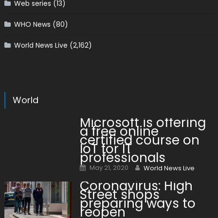
Web series
(13)
WHO News
(80)
World News Live
(2,162)
World
Microsoft is offering
a free online
certified course on
IoT for IT
professionals
Posted on
Author
May 21, 2020
World News Live
Coronavirus: High
Street shops
preparing ways to
reopen