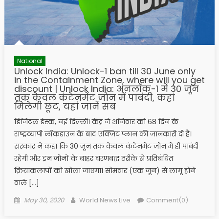
National
Unlock India: Unlock-1 ban till 30 June only
in the Containment Zone, where will you get
discount | Unlock India: अनलॉक-1 में 30 जून
तक केवल कंटेनमेंट जोन में पाबंदी, कहां
मिलेगी छूट, यहां जानें सब
डिजिटल डेस्क, नई दिल्ली। केंद्र ने शनिवार को 68 दिन के
राष्ट्रव्यापी लॉकडाउन के बाद एक्जिट प्लान की जानकारी दी है।
सरकार ने कहा कि 30 जून तक केवल कंटेनमेंट जोन में ही पाबंदी
रहेगी और इन जोनों के बाहर चरणबद्ध तरीके से प्रतिबंधित
क्रियाकलापों को खोला जाएगा। सोमवार (एक जून) से लागू होने
वाले […]
Posted on
Author
May 30, 2020
World News Live
Comment(0)