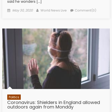
said he wonders […]
Posted on
Author
May 30, 2020
World News Live
Comment(0)
Politics
Coronavirus: Shielders in England allowed
outdoors again from Monday