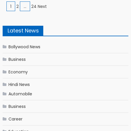
Posts navigation
1
2
…
24 Next
Latest News
Bollywood News
Business
Economy
Hindi News
Automobile
Business
Career