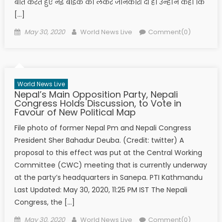
बात करते हुए नई बाइक को लेकर जानकारी दी है। उन्होंने कहा कि
[…]
Posted on
Author
May 30, 2020
World News Live
Comment(0)
World News Live
Nepal’s Main Opposition Party, Nepali
Congress Holds Discussion, to Vote in
Favour of New Political Map
File photo of former Nepal Pm and Nepali Congress
President Sher Bahadur Deuba. (Credit: twitter) A
proposal to this effect was put at the Central Working
Committee (CWC) meeting that is currently underway
at the party’s headquarters in Sanepa. PTI Kathmandu
Last Updated: May 30, 2020, 11:25 PM IST The Nepali
Congress, the […]
Posted on
Author
May 30, 2020
World News Live
Comment(0)