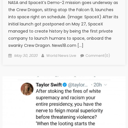
NASA and SpaceX’s Demo-2 mission goes underway as
the Crew Dragon, sitting atop the Falcon 9, launches
into space right on schedule. (Image: SpaceX) After its
initial launch got postponed on May 27, SpaceX
managed to create history by being the first private
company to launch humans to space, onboard the
swanky Crew Dragon. News18.com […]
Posted on
Author
May 30, 2020
World News Live
Comment(0)