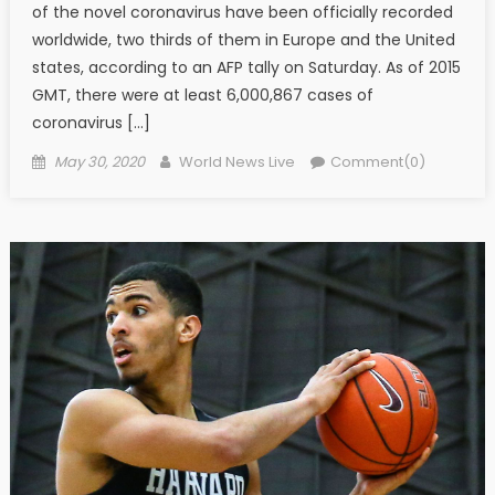
of the novel coronavirus have been officially recorded
worldwide, two thirds of them in Europe and the United
states, according to an AFP tally on Saturday. As of 2015
GMT, there were at least 6,000,867 cases of
coronavirus […]
Posted on
Author
May 30, 2020
World News Live
Comment(0)