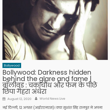
Bollywood
Bollywood: Darkness hidden
behind the glare and fame |
बॉलीवुड : चकाचौंध और फेम के पीछे
छिपा गहरा अंधेरा
Author
Posted on
World News Live
August 12, 2020
नई दिल्ली, 12 अगस्त (आईएएनएस)। क्या सुशांत सिंह राजपूत ने अपना