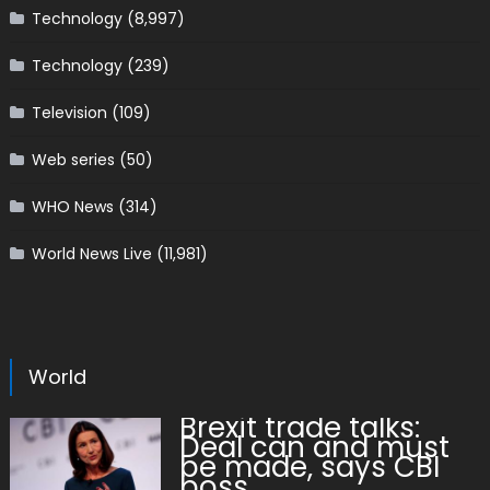
Technology
(8,997)
Technology
(239)
Television
(109)
Web series
(50)
WHO News
(314)
World News Live
(11,981)
World
Brexit trade talks:
Deal can and must
be made, says CBI
boss