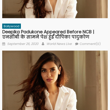
Bollywood
Deepika Padukone Appeared Before NCB |
एनसीबी के सामने पेश हुईं दीपिका पादुकोण
Posted on
Author
September 26, 2020
World News Live
Comment(0)