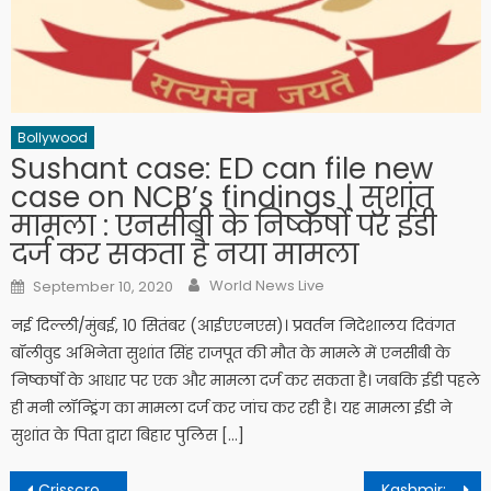
Bollywood
Sushant case: ED can file new
case on NCB’s findings | सुशांत
मामला : एनसीबी के निष्कर्षो पर ईडी
दर्ज कर सकता है नया मामला
Author
Posted on
World News Live
September 10, 2020
नई दिल्ली/मुंबई, 10 सितंबर (आईएएनएस)। प्रवर्तन निदेशालय दिवंगत
बॉलीवुड अभिनेता सुशांत सिंह राजपूत की मौत के मामले में एनसीबी के
निष्कर्षो के आधार पर एक और मामला दर्ज कर सकता है। जबकि ईडी पहले
ही मनी लॉन्ड्रिंग का मामला दर्ज कर जांच कर रही है। यह मामला ईडी ने
सुशांत के पिता द्वारा बिहार पुलिस […]
Post navigation
Crisscrossing US, Trump mocks Biden for ‘staying in again’
Kashmir: BSF officer dies while on duty | कश्मीर : ड्यूटी के दौरान बीएसएफ अधिकारी की मृत्यु