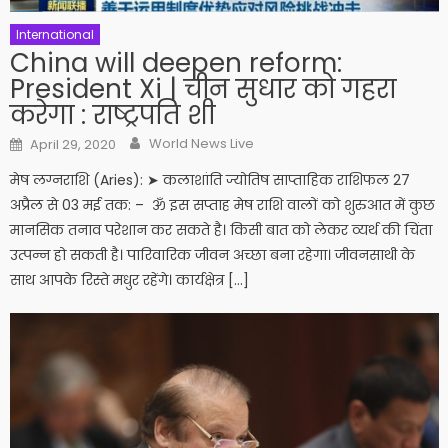
International
China will deepen reform:
President Xi | चीन सुधार को गहरा
करेगा : राष्ट्रपति शी
Author
Posted on
World News Live
April 29, 2020
मेष लग्नराशि (Aries): ➤ कलाशांति ज्योतिष साप्ताहिक राशिफल 27
अप्रैल से 03 मई तक: – ॐ इस सप्ताह मेष राशि वालों को शुरुआत में कुछ
मानसिक तनाव परेशान कर सकते है। किसी बात को लेकर व्यर्थ की चिंता
उत्पन्न हो सकती है। पारिवारिक जीवन अच्छा बना रहेगा। जीवनसाथी के
साथ आपके रिस्ते मधुर रहेंगे। कार्यक्षेत्र […]