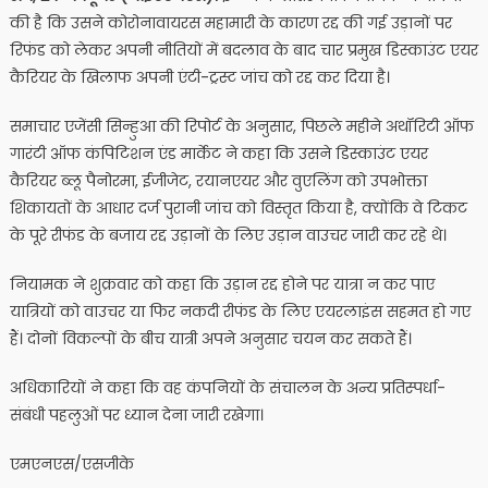
की है कि उसने कोरोनावायरस महामारी के कारण रद्द की गई उड़ानों पर
रिफंड को लेकर अपनी नीतियों में बदलाव के बाद चार प्रमुख डिस्काउंट एयर
कैरियर के खिलाफ अपनी एंटी-ट्रस्ट जांच को रद्द कर दिया है।
समाचार एजेंसी सिन्हुआ की रिपोर्ट के अनुसार, पिछले महीने अथॉरिटी ऑफ
गारंटी ऑफ कंपिटिशन एंड मार्केट ने कहा कि उसने डिस्काउंट एयर
कैरियर ब्लू पैनोरमा, ईजीजेट, रयानएयर और वुएलिंग को उपभोक्ता
शिकायतों के आधार दर्ज पुरानी जांच को विस्तृत किया है, क्योंकि वे टिकट
के पूरे रीफंड के बजाय रद्द उड़ानों के लिए उड़ान वाउचर जारी कर रहे थे।
नियामक ने शुक्रवार को कहा कि उड़ान रद्द होने पर यात्रा न कर पाए
यात्रियों को वाउचर या फिर नकदी रीफंड के लिए एयरलाइंस सहमत हो गए
हैं। दोनों विकल्पों के बीच यात्री अपने अनुसार चयन कर सकते हैं।
अधिकारियों ने कहा कि वह कंपनियों के संचालन के अन्य प्रतिस्पर्धा-
संबंधी पहलुओं पर ध्यान देना जारी रखेगा।
एमएनएस/एसजीके