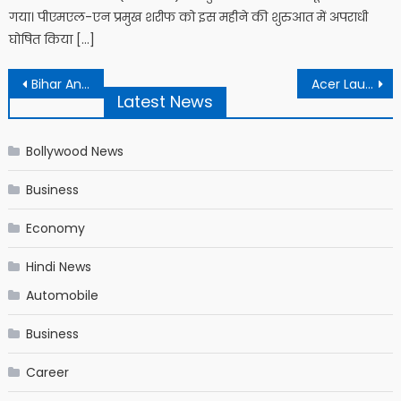
गया। पीएमएल-एन प्रमुख शरीफ को इस महीने की शुरुआत में अपराधी
घोषित किया […]
Post navigation
Bihar Angle, Nirmala raise questions on Congress silence in Punjab rape and murder case | पंजाब दुष्कर्म और हत्या मामले में बिहार एंगल, निर्मला ने कांग्रेस की चुप्पी पर उठाए सवाल
Acer Launches its First Chromebook With the Qualcomm Snapdragon 7c Processor
Latest News
Bollywood News
Business
Economy
Hindi News
Automobile
Business
Career