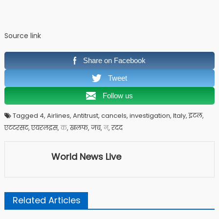
Source link
Share on Facebook
Tweet
Follow us
Tagged 4, Airlines, Antitrust, cancels, investigation, Italy, इटल,
एटटरसट, एयरलइस,
क
, खलफ, जच,
न
, रदद
World News Live
Related Articles