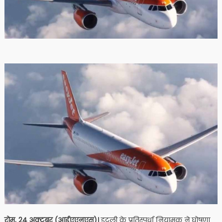
रोम, 24 अक्टूबर (आईएएनएस)।
इटली के प्रतिस्पर्धा नियामक ने घोषणा