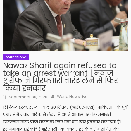
International
Nawaz Sharif again refused to
take an arrest warrant | नवाज
शरीफ ने गिरफ्तारी वारंट लेने से फिर
किया इनकार
Author
Posted on
World News Live
September 30, 2020
डिजिटल डेस्क, इस्लामाबाद, 30 सितंबर (आईएएनएस)। पाकिस्तान के पूर्व
प्रधानमंत्री नवाज शरीफ ने लंदन में अपने आवास पर गैर-जमानती
गिरफ्तारी वारंट प्राप्त करने के लिए एक बार फिर इनकार कर दिया है।
इस्लामाबाद हाईकोर्ट (आईएचसी) को बुधवार इसके बारे में सूचित किया