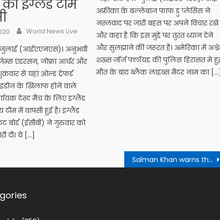
की इंग्लैंड टीम
अफ्रीका के बल्लेबाज फाफ डु प्लेसिस ने
सी
नस्लवाद पर जारी बहस पर अपने विचार रखे ह
Author
n
World News Live
2020
और कहा है कि इस मुद्दे पर तुरंत ध्यान देने
और सुलझाने की जरूरत है। अमेरिका में अश्व
23 जुलाई (आईएएनएस)। अनुभवी
शख्स जॉर्ज फ्लॉयड की पुलिस हिरासत मे हु
-जेम्स एंडरसन, जोफ्रा आर्चर और
मौत के बाद ब्लैक लाइव्स मैटर नाम का […
क्रवार से यहां ओल्ड ट्रेफर्ड
टइंडीज के खिलाफ होने वाले
णायक टेस्ट मैच के लिए इंग्लैंड
टीम में वापसी हुई है। इंग्लैंड
केट बोर्ड (ईसीबी) ने गुरुवार को
 दी। ये […]
Salman Khan warns those pirating Radhe – Your Most Wanted Bhai: “You will get into a lot of trouble with the cyber cell” : Bollywood News
gories