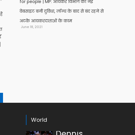
for people | MP: आयकर विभाग की नई
वेबसाइट बनी दुविधा, लॉन्च के बाद से बंद रहने से
ैं
अटके आयकरदाताओं के काम
June 18, 2021
ेत
ई
]
World
Dennis