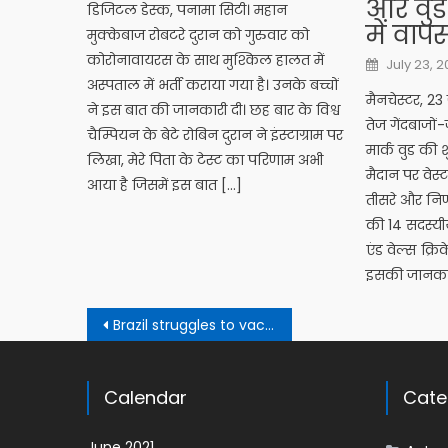
और वुड 
डिजिटल डेस्क, पनामा सिटी। महान
में वाप
मुक्केबाज रोबटरे दुरान को गुरुवार को
कोरोनावायरस के साथ मुश्किल हालत में
Posted o
July 23, 
अस्पताल में भर्ती कराया गया है। उनके बच्चों
मैनचेस्टर, 
ने इस बात की जानकारी दी। छह बार के विश्व
तेज गेंदबाजों
चैम्पियन के बेटे रोबिन दुरान ने इंस्टाग्राम पर
मार्क वुड की शु
लिखा, मेरे पिता के टेस्ट का परिणाम अभी
मैदान पर वेस्
आया है जिसमें इस बात […]
तीसरे और निर्
की 14 सदस्यीय 
एंड वेल्स क्रि
इसकी जानकारी
Post navigation
Brazil struggles to vaccinate as Covid toll spirals
Calendar
Cate
June 2021