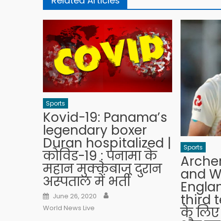
Related Articles
Sports
Kovid-19: Panama’s
legendary boxer
Duran hospitalized |
Sports
कोविड-19 : पनामा के
Arche
महान मुक्केबाज दुरान
and W
अस्पताल में भर्ती
Engla
Author
Posted on
third t
June 26, 2020
World News Live
के लिए