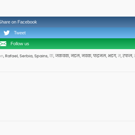
Share on Facebook
Tweet
Follow us
en
, Rafael, Serbia, Spains,
क
, जकवक, नडल, नवक, फइनल, भडग,
म
, रफल,