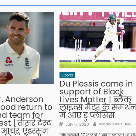
Sports
Du Plessis came in
support of Black
r, Anderson
Lives Matter | ब्लैक
ood return to
लाइव्स मैटर के समर्थ
nd team for
में आए डु प्लेसिस
est | तीसरे टेस्ट
Author
Posted on
World News Live
July 17, 2020
 आर्चर, एंडरसन
जोहान्सबर्ग, 17 जुलाई (आईएएनएस)। दक्षि