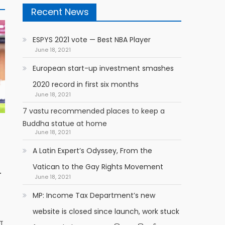
Recent News
ESPYS 2021 vote — Best NBA Player
June 18, 2021
European start-up investment smashes
2020 record in first six months
June 18, 2021
7 vastu recommended places to keep a
Buddha statue at home
June 18, 2021
A Latin Expert’s Odyssey, From the
Vatican to the Gay Rights Movement
न
June 18, 2021
MP: Income Tax Department’s new
website is closed since launch, work stuck
ण