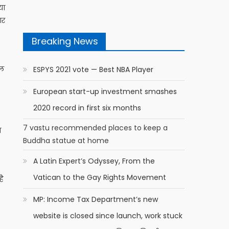
या
ार
Breaking News
ाल
ESPYS 2021 vote — Best NBA Player
European start-up investment smashes
2020 record in first six months
7 vastu recommended places to keep a
ा
Buddha statue at home
A Latin Expert’s Odyssey, From the
Vatican to the Gay Rights Movement
है
MP: Income Tax Department’s new
website is closed since launch, work stuck